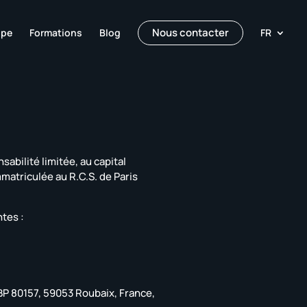
Nous contacter
ipe
Formations
Blog
FR
sabilité limitée, au capital
matriculée au R.C.S. de Paris
tes :
 BP 80157, 59053 Roubaix, France,